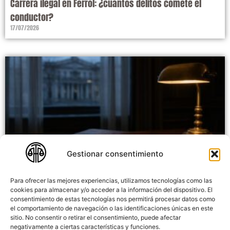
Carrera ilegal en Ferrol: ¿cuántos delitos comete el
conductor?
17/07/2026
Gestionar consentimiento
Para ofrecer las mejores experiencias, utilizamos tecnologías como las
Recurso de apelación penal: cuándo procede y cómo se
cookies para almacenar y/o acceder a la información del dispositivo. El
consentimiento de estas tecnologías nos permitirá procesar datos como
interpone
el comportamiento de navegación o las identificaciones únicas en este
14/07/2026
sitio. No consentir o retirar el consentimiento, puede afectar
negativamente a ciertas características y funciones.