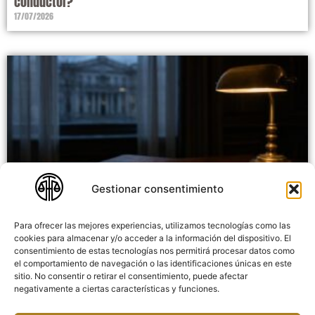
conductor?
17/07/2026
Gestionar consentimiento
Para ofrecer las mejores experiencias, utilizamos tecnologías como las
Recurso de apelación penal: cuándo procede y cómo se
cookies para almacenar y/o acceder a la información del dispositivo. El
consentimiento de estas tecnologías nos permitirá procesar datos como
interpone
el comportamiento de navegación o las identificaciones únicas en este
14/07/2026
sitio. No consentir o retirar el consentimiento, puede afectar
negativamente a ciertas características y funciones.