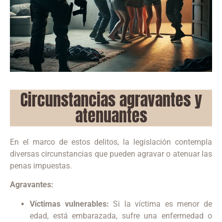
Circunstancias agravantes y
atenuantes
En el marco de estos delitos, la legislación contempla
diversas circunstancias que pueden agravar o atenuar las
penas impuestas.
Agravantes:
Víctimas vulnerables:
Si la víctima es menor de
edad, está embarazada, sufre una enfermedad o