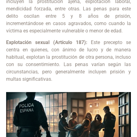
incluyen la prostitución ajena, explotación laboral,
mendicidad forzada, entre otras.
Las penas para este
delito oscilan entre 5 y 8 años de prisión,
incrementándose en casos agravados, como cuando la
víctima es especialmente vulnerable o menor de edad.
Explotación sexual (Artículo 187):
Este precepto se
centra en quienes, con ánimo de lucro y de manera
habitual, explotan la prostitución de otra persona, incluso
con su consentimiento.
Las penas varían según las
circunstancias, pero generalmente incluyen prisión y
multas significativas.
​