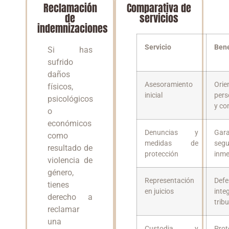
Reclamación
Comparativa de
de
servicios
indemnizaciones
Servicio
Bene
Si has
sufrido
daños
Asesoramiento
Orie
físicos,
inicial
pers
psicológicos
y co
o
económicos
Denuncias y
Gar
como
medidas de
segu
resultado de
protección
inme
violencia de
género,
Representación
Def
tienes
en juicios
inte
derecho a
trib
reclamar
una
Custodia y
Prot