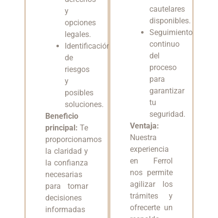
cautelares
y
disponibles.
opciones
Seguimiento
legales.
continuo
Identificación
del
de
proceso
riesgos
para
y
garantizar
posibles
tu
soluciones.
seguridad.
Beneficio
Ventaja:
principal:
Te
Nuestra
proporcionamos
experiencia
la claridad y
en Ferrol
la confianza
nos permite
necesarias
agilizar los
para tomar
trámites y
decisiones
ofrecerte un
informadas