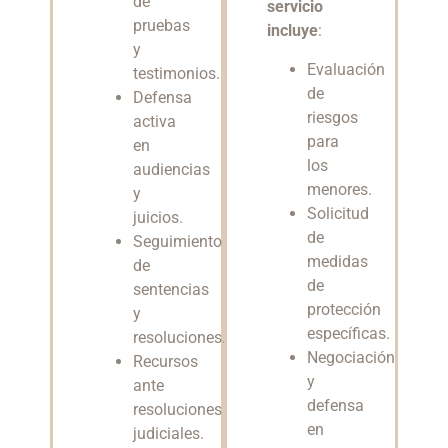
de
servicio
pruebas
incluye
:
y
Evaluación
testimonios.
de
Defensa
riesgos
activa
para
en
los
audiencias
menores.
y
Solicitud
juicios.
de
Seguimiento
medidas
de
de
sentencias
protección
y
específicas.
resoluciones.
Negociación
Recursos
y
ante
defensa
resoluciones
en
judiciales.