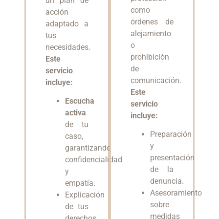
un plan de
como
acción
órdenes de
adaptado a
alejamiento
tus
o
necesidades.
prohibición
Este
de
servicio
comunicación.
incluye:
Este
Escucha
servicio
activa
incluye:
de tu
Preparación
caso,
y
garantizando
presentación
confidencialidad
de la
y
denuncia.
empatía.
Asesoramiento
Explicación
sobre
de tus
medidas
derechos