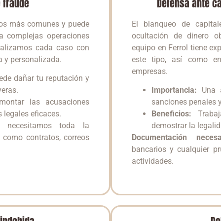
 fraude
Defensa ante ca
icos más comunes y puede
El blanqueo de capital
ta complejas operaciones
ocultación de dinero ob
nalizamos cada caso con
equipo en Ferrol tiene ex
a y personalizada.
este tipo, así como en
empresas.
de dañar tu reputación y
eras.
Importancia:
Una a
ntar las acusaciones
sanciones penales y
 legales eficaces.
Beneficios:
Trabaj
, necesitamos toda la
demostrar la legali
 como contratos, correos
Documentación necesar
bancarios y cualquier pr
actividades.