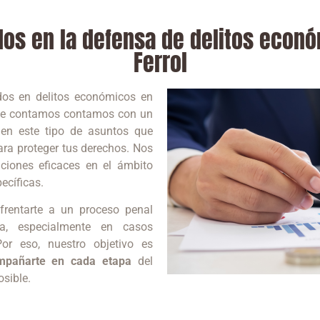
os en la defensa de delitos econó
Ferrol
dos en delitos económicos en
 que contamos contamos con un
 en este tipo de asuntos que
ara proteger tus derechos. Nos
ciones eficaces en el ámbito
ecíficas.
rentarte a un proceso penal
a, especialmente en casos
or eso, nuestro objetivo es
ompañarte en cada etapa
del
osible.