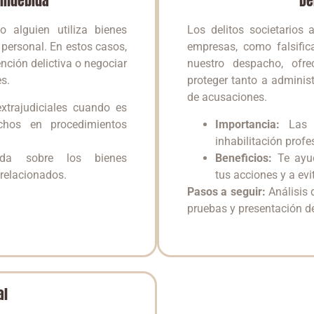
 indebida
De
 alguien utiliza bienes
Los delitos societarios 
 personal. En estos casos,
empresas, como falsifi
ención delictiva o negociar
nuestro despacho, ofre
s.
proteger tanto a adminis
de acusaciones.
trajudiciales cuando es
chos en procedimientos
Importancia:
Las c
inhabilitación prof
ada sobre los bienes
Beneficios:
Te ayud
relacionados.
tus acciones y a ev
Pasos a seguir:
Análisis d
pruebas y presentación d
al